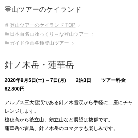
登山ツアーのケイランド
登山ツアーのケイランド
TOP
日本百名山ゆっくり～な登山ツアー
ガイド企画各種登山ツアー
針ノ木岳・蓮華岳
2020年9月5日(土) ～7日(月) 2泊3日 ツアー料金
62,800円
アルプス三大雪渓である針ノ木雪渓から手軽に二座にチャ
レンジします。
槍穂高から後立山、剱立山など展望は抜群です。
蓮華岳の雷鳥、針ノ木岳のコマクサも楽しみです。