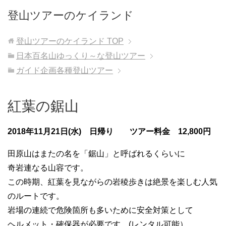
登山ツアーのケイランド
登山ツアーのケイランド
TOP
日本百名山ゆっくり～な登山ツアー
ガイド企画各種登山ツアー
紅葉の鋸山
2018年11月21日(水) 日帰り ツアー料金 12,800円
田原山はまたの名を「鋸山」と呼ばれるくらいに
奇岩連なる山容です。
この時期、紅葉を見ながらの岩稜歩きは絶景を楽しむ人気
のルートです。
岩場の連続で危険箇所も多いために安全対策として
ヘルメット・確保器が必要です。(レンタル可能）