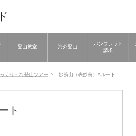
ド
各
パンフレット
登山教室
海外登山
ー
請求
っくり～な登山ツアー
妙義山（表妙義）Aルート
ート