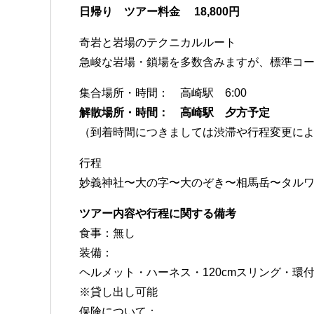
日帰り
ツアー料金 18,800円
奇岩と岩場のテクニカルルート
急峻な岩場・鎖場を多数含みますが、標準コース
集合場所・時間： 高崎駅 6:00
解散場所・時間： 高崎駅 夕方予定
（到着時間につきましては渋滞や行程変更に
行程
妙義神社〜大の字〜大のぞき〜相馬岳〜タル
ツアー内容や行程に関する備考
食事：無し
装備：
ヘルメット・ハーネス・120cmスリング・環
※貸し出し可能
保険について：