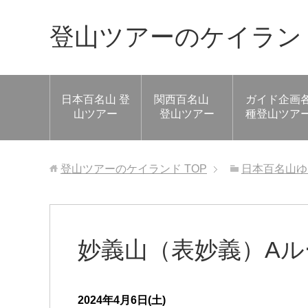
登山ツアーのケイラン
日本百名山 登
関西百名山
ガイド企画
山ツアー
登山ツアー
種登山ツア
登山ツアーのケイランド
TOP
日本百名山ゆ
妙義山（表妙義）Aル
2024年4月6日(土)