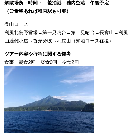
解散場所・時間： 鷲泊港・稚内空港 午後予定
（ご希望あれば稚内駅も可能）
登山コース
利尻北麓野営場→第一見晴台→第二見晴台→長官山→利尻
山避難小屋→沓形分岐→利尻山（鴛泊コース往復）
ツアー内容や行程に関する備考
食事 朝食2回 昼食0回 夕食2回