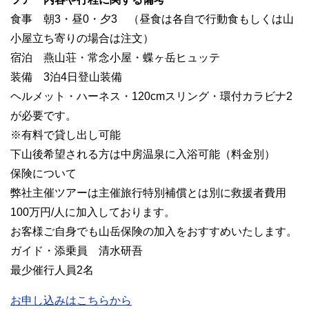
食事 朝3・昼0・夕3 （昼食は各自で行動食もしくは山
小屋立ち寄りの場合は注文）
宿泊 燕山荘・常念小屋・蝶ヶ岳ヒュッテ
装備 3泊4日登山装備
ヘルメット・ハーネス・120cmスリング・環付カラビナ2
が必要です。
※有料で貸し出し可能
下山後希望される方は中房温泉に入浴可能（料金別）
保険について
弊社主催ツアーは主催旅行特別補償とは別に救援者費用
100万円/人に加入しております。
お客様ご自身でも山岳保険の加入をおすすめいたします。
ガイド・添乗員 清水研吾
最少催行人員2名
お申し込みはこちらから