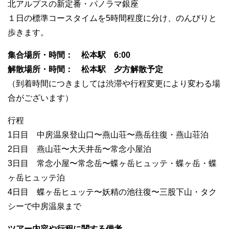
北アルプスの新定番・パノラマ銀座
１日の標準コースタイムを5時間程度に分け、のんびりと
歩きます。
集合場所・時間： 松本駅 6:00
解散場所・時間： 松本駅 夕方解散予定
（到着時間につきましては渋滞や行程変更により変わる場
合がございます）
行程
1日目 中房温泉登山口〜燕山荘〜燕岳往復・燕山荘泊
2日目 燕山荘〜大天井岳〜常念小屋泊
3日目 常念小屋〜常念岳〜蝶ヶ岳ヒュッテ・蝶ヶ岳・蝶
ヶ岳ヒュッテ泊
4日目 蝶ヶ岳ヒュッテ〜妖精の池往復〜三股下山・タク
シーで中房温泉まで
ツアー内容や行程に関する備考